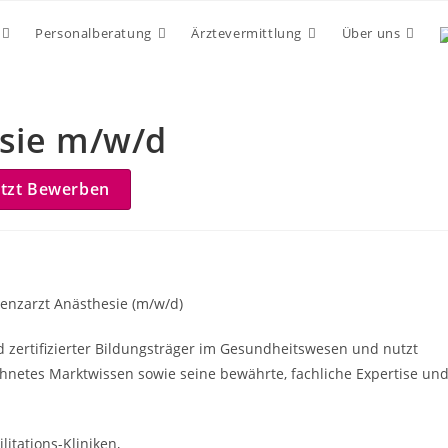
Personalberatung
Ärztevermittlung
Über uns
esie m/w/d
etzt Bewerben
tenzarzt Anästhesie (m/w/d)
nd zertifizierter Bildungsträger im Gesundheitswesen und nutzt
hnetes Marktwissen sowie seine bewährte, fachliche Expertise un
itations-Kliniken,