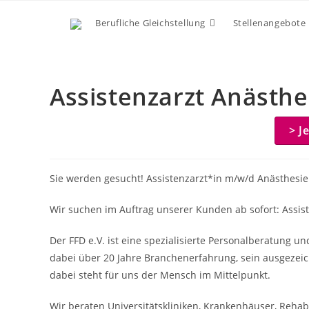
Zum
Berufliche Gleichstellung
Stellenangebote
Inhalt
springen
Assistenzarzt Anästh
> J
Sie werden gesucht! Assistenzarzt*in m/w/d Anästhesie
Wir suchen im Auftrag unserer Kunden ab sofort: Assis
Der FFD e.V. ist eine spezialisierte Personalberatung u
dabei über 20 Jahre Branchenerfahrung, sein ausgezeic
dabei steht für uns der Mensch im Mittelpunkt.
Wir beraten Universitätskliniken, Krankenhäuser, Rehabil