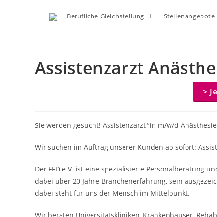
Zum
Berufliche Gleichstellung
Stellenangebote
Inhalt
springen
Assistenzarzt Anästh
> J
Sie werden gesucht! Assistenzarzt*in m/w/d Anästhesie
Wir suchen im Auftrag unserer Kunden ab sofort: Assis
Der FFD e.V. ist eine spezialisierte Personalberatung u
dabei über 20 Jahre Branchenerfahrung, sein ausgezeic
dabei steht für uns der Mensch im Mittelpunkt.
Wir beraten Universitätskliniken, Krankenhäuser, Rehabil