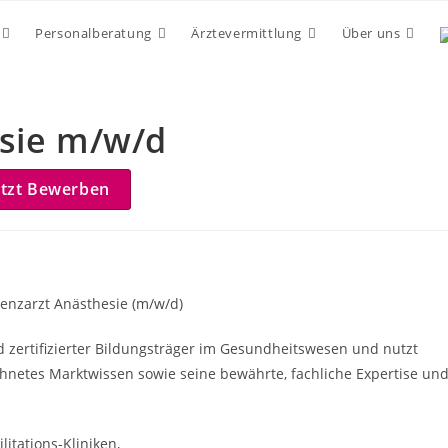
Personalberatung
Ärztevermittlung
Über uns
esie m/w/d
etzt Bewerben
tenzarzt Anästhesie (m/w/d)
nd zertifizierter Bildungsträger im Gesundheitswesen und nutzt
hnetes Marktwissen sowie seine bewährte, fachliche Expertise un
itations-Kliniken,