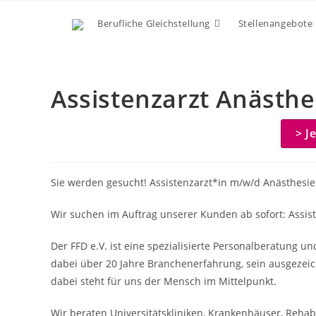
Zum
Berufliche Gleichstellung
Stellenangebote
Inhalt
springen
Assistenzarzt Anästh
> J
Sie werden gesucht! Assistenzarzt*in m/w/d Anästhesie
Wir suchen im Auftrag unserer Kunden ab sofort: Assi
Der FFD e.V. ist eine spezialisierte Personalberatung u
dabei über 20 Jahre Branchenerfahrung, sein ausgezeic
dabei steht für uns der Mensch im Mittelpunkt.
Wir beraten Universitätskliniken, Krankenhäuser, Rehabil