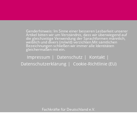
Genderhinweis: Im Sinne einer besseren Lesbarkeit unserer
Artikel bitten wir um Verständnis, dass wir überwiegend auf
die gleichzeitige Verwendung der Sprachformen männlich,
weiblich und divers (m/w/d) verzichten.Mit sämtlichen
Bezeichnungen schließen wir immer alle Identitäten
gleichermaßen mit ein.
Impressum
Datenschutz
Kontakt
Datenschutzerklärung
Cookie-Richtlinie (EU)
Fachkräfte für Deutschland e.V.
Hochwaldstraße 24
66954 Pirmasens
Telefon: +49 6331 6080020
info@ffd-deutschland.de
Copyright 2026 by FFD e.V.