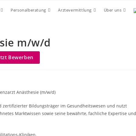
Personalberatung
Ärztevermittlung
Über uns
esie m/w/d
etzt Bewerben
tenzarzt Anästhesie (m/w/d)
nd zertifizierter Bildungsträger im Gesundheitswesen und nutzt
hnetes Marktwissen sowie seine bewährte, fachliche Expertise un
itations-Kliniken,