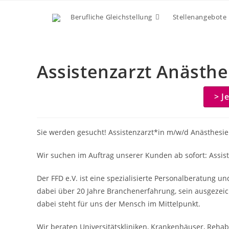
Zum
Berufliche Gleichstellung
Stellenangebote
Inhalt
springen
Assistenzarzt Anästh
> J
Sie werden gesucht! Assistenzarzt*in m/w/d Anästhesie
Wir suchen im Auftrag unserer Kunden ab sofort: Assis
Der FFD e.V. ist eine spezialisierte Personalberatung u
dabei über 20 Jahre Branchenerfahrung, sein ausgezeic
dabei steht für uns der Mensch im Mittelpunkt.
Wir beraten Universitätskliniken, Krankenhäuser, Rehabil