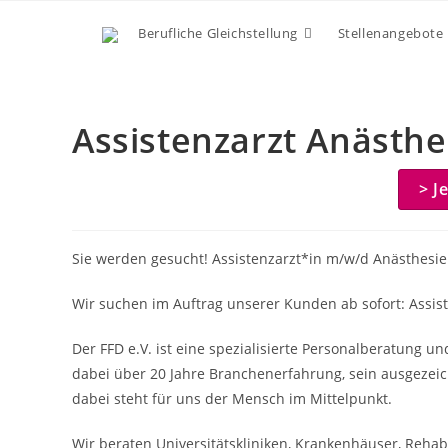
Zum
Berufliche Gleichstellung
Stellenangebote
Inhalt
springen
Assistenzarzt Anästh
> J
Sie werden gesucht! Assistenzarzt*in m/w/d Anästhesie
Wir suchen im Auftrag unserer Kunden ab sofort: Assis
Der FFD e.V. ist eine spezialisierte Personalberatung u
dabei über 20 Jahre Branchenerfahrung, sein ausgezeic
dabei steht für uns der Mensch im Mittelpunkt.
Wir beraten Universitätskliniken, Krankenhäuser, Rehabil