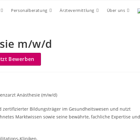
Personalberatung
Ärztevermittlung
Über uns
esie m/w/d
etzt Bewerben
tenzarzt Anästhesie (m/w/d)
nd zertifizierter Bildungsträger im Gesundheitswesen und nutzt
hnetes Marktwissen sowie seine bewährte, fachliche Expertise un
itations-Kliniken,