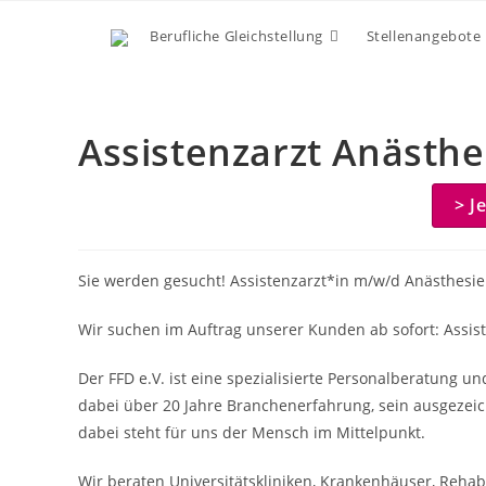
Zum
Berufliche Gleichstellung
Stellenangebote
Inhalt
springen
Assistenzarzt Anästh
> J
Sie werden gesucht! Assistenzarzt*in m/w/d Anästhesie
Wir suchen im Auftrag unserer Kunden ab sofort: Assis
Der FFD e.V. ist eine spezialisierte Personalberatung u
dabei über 20 Jahre Branchenerfahrung, sein ausgezeic
dabei steht für uns der Mensch im Mittelpunkt.
Wir beraten Universitätskliniken, Krankenhäuser, Rehabil