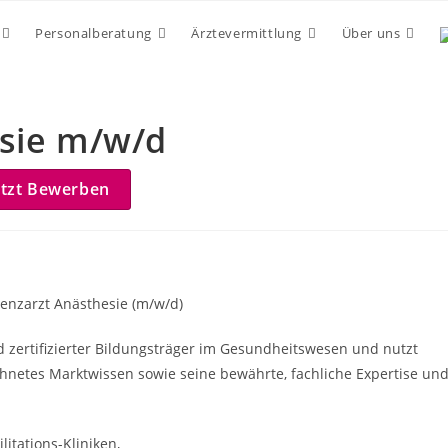
Personalberatung
Ärztevermittlung
Über uns
esie m/w/d
etzt Bewerben
tenzarzt Anästhesie (m/w/d)
nd zertifizierter Bildungsträger im Gesundheitswesen und nutzt
hnetes Marktwissen sowie seine bewährte, fachliche Expertise un
itations-Kliniken,