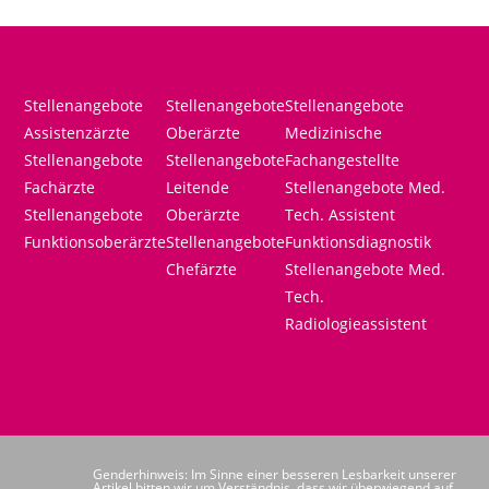
Stellenangebote
Stellenangebote
Stellenangebote
Assistenzärzte
Oberärzte
Medizinische
Stellenangebote
Stellenangebote
Fachangestellte
Fachärzte
Leitende
Stellenangebote Med.
Stellenangebote
Oberärzte
Tech. Assistent
Funktionsoberärzte
Stellenangebote
Funktionsdiagnostik
Chefärzte
Stellenangebote Med.
Tech.
Radiologieassistent
Genderhinweis: Im Sinne einer besseren Lesbarkeit unserer
Artikel bitten wir um Verständnis, dass wir überwiegend auf