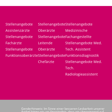
Stellenangebote
Stellenangebote
Stellenangebote
Assistenzärzte
Oberärzte
Medizinische
Stellenangebote
Stellenangebote
Fachangestellte
Fachärzte
Leitende
Stellenangebote Med.
Stellenangebote
Oberärzte
Tech. Assistent
Funktionsoberärzte
Stellenangebote
Funktionsdiagnostik
Chefärzte
Stellenangebote Med.
Tech.
Radiologieassistent
Genderhinweis: Im Sinne einer besseren Lesbarkeit unserer
Artikel bitten wir um Verständnis, dass wir überwiegend auf