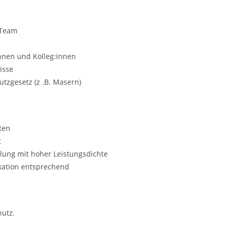
 Team
nnen und Kolleg:innen
isse
tzgesetz (z .B. Masern)
ten
t
ilung mit hoher Leistungsdichte
ikation entsprechend
utz.