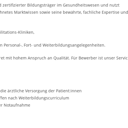
nd zertifizierter Bildungsträger im Gesundheitswesen und nutzt
hnetes Marktwissen sowie seine bewährte, fachliche Expertise un
itations-Kliniken,
n Personal-, Fort- und Weiterbildungsangelegenheiten.
ret mit hohem Anspruch an Qualität. Für Bewerber ist unser Servi
 die ärztliche Versorgung der Patient:innen
iffen nach Weiterbildungscurriculum
aler Notaufnahme