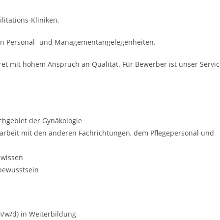
itations-Kliniken,
ren Personal- und Managementangelegenheiten.
ret mit hohem Anspruch an Qualität. Für Bewerber ist unser Servi
chgebiet der Gynäkologie
narbeit mit den anderen Fachrichtungen, dem Pflegepersonal und
hwissen
sbewusstsein
(m/w/d) in Weiterbildung