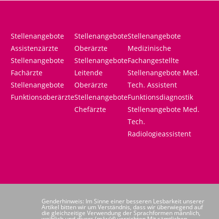
Stellenangebote
Stellenangebote
Stellenangebote
Assistenzärzte
Oberärzte
Medizinische
Stellenangebote
Stellenangebote
Fachangestellte
Fachärzte
Leitende
Stellenangebote Med.
Stellenangebote
Oberärzte
Tech. Assistent
Funktionsoberärzte
Stellenangebote
Funktionsdiagnostik
Chefärzte
Stellenangebote Med.
Tech.
Radiologieassistent
Genderhinweis: Im Sinne einer besseren Lesbarkeit unserer
Artikel bitten wir um Verständnis, dass wir überwiegend auf
die gleichzeitige Verwendung der Sprachformen männlich,
weiblich und divers (m/w/d) verzichten.Mit sämtlichen