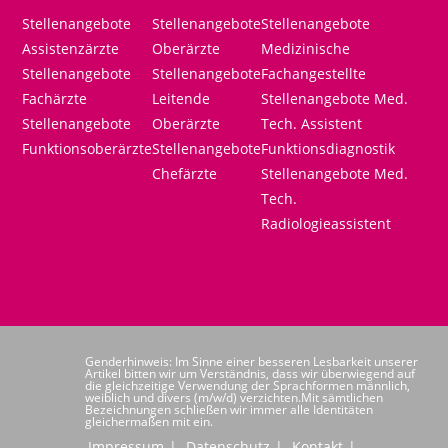
Stellenangebote
Stellenangebote
Stellenangebote
Assistenzärzte
Oberärzte
Medizinische
Stellenangebote
Stellenangebote
Fachangestellte
Fachärzte
Leitende
Stellenangebote Med.
Stellenangebote
Oberärzte
Tech. Assistent
Funktionsoberärzte
Stellenangebote
Funktionsdiagnostik
Chefärzte
Stellenangebote Med.
Tech.
Radiologieassistent
Genderhinweis: Im Sinne einer besseren Lesbarkeit unserer
Artikel bitten wir um Verständnis, dass wir überwiegend auf
die gleichzeitige Verwendung der Sprachformen männlich,
weiblich und divers (m/w/d) verzichten.Mit sämtlichen
Bezeichnungen schließen wir immer alle Identitäten
gleichermaßen mit ein.
Impressum
Datenschutz
Kontakt