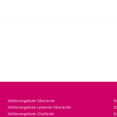
Stellenangebote Oberärzte
S
Stellenangebote Leitende Oberärzte
St
Stellenangebote Chefärzte
St