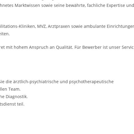
hnetes Marktwissen sowie seine bewährte, fachliche Expertise un
ilitations-Kliniken, MVZ, Arztpraxen sowie ambulante Einrichtunge
iten.
ret mit hohem Anspruch an Qualität. Für Bewerber ist unser Servi
ie die ärztlich-psychiatrische und psychotherapeutische
llen Team.
he Diagnostik.
dienst teil.