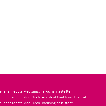
tellenangebote Medizinische Fachangestellte
ellenangebote Med. Tech. Assistent Funktionsdiagnostik
ellenangebote Med. Tech. Radiologieassistent