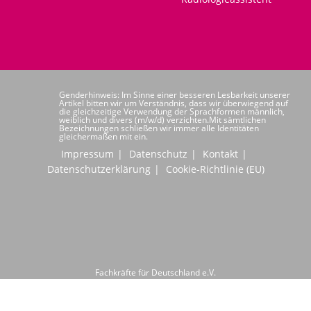
Genderhinweis: Im Sinne einer besseren Lesbarkeit unserer
Artikel bitten wir um Verständnis, dass wir überwiegend auf
die gleichzeitige Verwendung der Sprachformen männlich,
weiblich und divers (m/w/d) verzichten.Mit sämtlichen
Bezeichnungen schließen wir immer alle Identitäten
gleichermaßen mit ein.
Impressum
Datenschutz
Kontakt
Datenschutzerklärung
Cookie-Richtlinie (EU)
Fachkräfte für Deutschland e.V.
Hochwaldstraße 24
66954 Pirmasens
Telefon: +49 6331 6080020