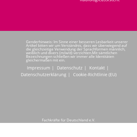
Genderhinweis: Im Sinne einer besseren Lesbarkeit unserer
Artikel bitten wir um Verständnis, dass wir überwiegend auf
die gleichzeitige Verwendung der Sprachformen männlich,
weiblich und divers (m/w/d) verzichten.Mit sämtlichen
Bezeichnungen schließen wir immer alle Identitäten
gleichermaßen mit ein.
Impressum
Datenschutz
Kontakt
Datenschutzerklärung
Cookie-Richtlinie (EU)
Fachkräfte für Deutschland e.V.
Hochwaldstraße 24
66954 Pirmasens
Telefon: +49 6331 6080020