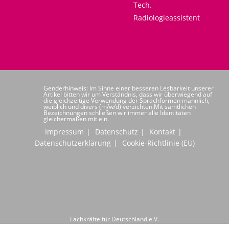
Tech.
Radiologieassistent
Genderhinweis: Im Sinne einer besseren Lesbarkeit unserer
Artikel bitten wir um Verständnis, dass wir überwiegend auf
die gleichzeitige Verwendung der Sprachformen männlich,
weiblich und divers (m/w/d) verzichten.Mit sämtlichen
Bezeichnungen schließen wir immer alle Identitäten
gleichermaßen mit ein.
Impressum
Datenschutz
Kontakt
Datenschutzerklärung
Cookie-Richtlinie (EU)
Fachkräfte für Deutschland e.V.