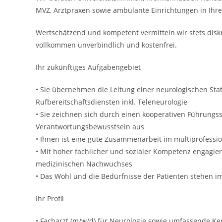
MVZ, Arztpraxen sowie ambulante Einrichtungen in Ih
Wertschätzend und kompetent vermitteln wir stets disk
vollkommen unverbindlich und kostenfrei.
Ihr zukünftiges Aufgabengebiet
• Sie übernehmen die Leitung einer neurologischen Stat
Rufbereitschaftsdiensten inkl. Teleneurologie
• Sie zeichnen sich durch einen kooperativen Führungss
Verantwortungsbewusstsein aus
• Ihnen ist eine gute Zusammenarbeit im multiprofessi
• Mit hoher fachlicher und sozialer Kompetenz engagier
medizinischen Nachwuchses
• Das Wohl und die Bedürfnisse der Patienten stehen i
Ihr Profil
• Facharzt (m/w/d) für Neurologie sowie umfassende Ken