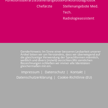
Funktionsoberärzte
Stellenangebote
Funktionsdiagnostik
Chefärzte
Stellenangebote Med.
Tech.
Radiologieassistent
Genderhinweis: Im Sinne einer besseren Lesbarkeit unserer
Artikel bitten wir um Verständnis, dass wir überwiegend auf
die gleichzeitige Verwendung der Sprachformen männlich,
weiblich und divers (m/w/d) verzichten.Mit sämtlichen
Bezeichnungen schließen wir immer alle Identitäten
gleichermaßen mit ein.
Impressum
Datenschutz
Kontakt
Datenschutzerklärung
Cookie-Richtlinie (EU)