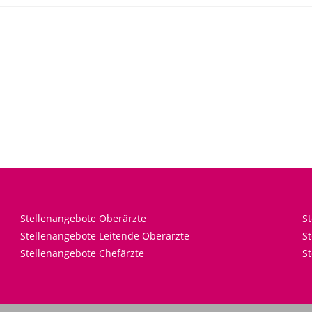
Stellenangebote Oberärzte
S
Stellenangebote Leitende Oberärzte
St
Stellenangebote Chefärzte
St