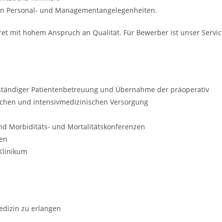
ren Personal- und Managementangelegenheiten.
ret mit hohem Anspruch an Qualität. Für Bewerber ist unser Servi
nständiger Patientenbetreuung und Übernahme der präoperativ
chen und intensivmedizinischen Versorgung
nd Morbiditäts- und Mortalitätskonferenzen
ten
 Klinikum
medizin zu erlangen