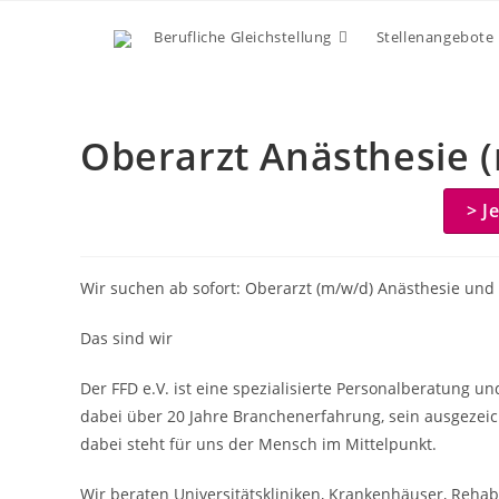
Zum
Berufliche Gleichstellung
Stellenangebote
Inhalt
springen
Oberarzt Anästhesie 
> J
Wir suchen ab sofort: Oberarzt (m/w/d) Anästhesie und
Das sind wir
Der FFD e.V. ist eine spezialisierte Personalberatung u
dabei über 20 Jahre Branchenerfahrung, sein ausgezeic
dabei steht für uns der Mensch im Mittelpunkt.
Wir beraten Universitätskliniken, Krankenhäuser, Rehabil