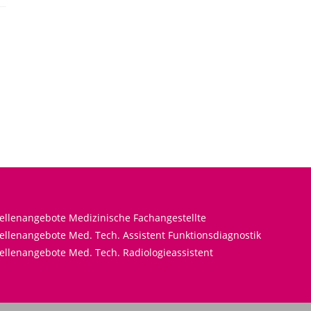
tellenangebote Medizinische Fachangestellte
ellenangebote Med. Tech. Assistent Funktionsdiagnostik
ellenangebote Med. Tech. Radiologieassistent