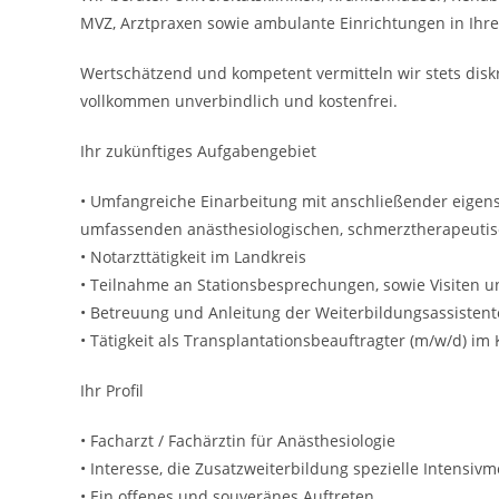
MVZ, Arztpraxen sowie ambulante Einrichtungen in Ih
Wertschätzend und kompetent vermitteln wir stets disk
vollkommen unverbindlich und kostenfrei.
Ihr zukünftiges Aufgabengebiet
• Umfangreiche Einarbeitung mit anschließender eige
umfassenden anästhesiologischen, schmerztherapeutis
• Notarzttätigkeit im Landkreis
• Teilnahme an Stationsbesprechungen, sowie Visiten u
• Betreuung und Anleitung der Weiterbildungsassisten
• Tätigkeit als Transplantationsbeauftragter (m/w/d) im
Ihr Profil
• Facharzt / Fachärztin für Anästhesiologie
• Interesse, die Zusatzweiterbildung spezielle Intensiv
• Ein offenes und souveränes Auftreten