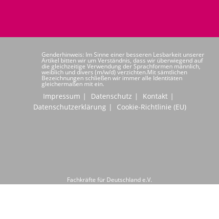
Genderhinweis: Im Sinne einer besseren Lesbarkeit unserer
Artikel bitten wir um Verständnis, dass wir überwiegend auf
die gleichzeitige Verwendung der Sprachformen männlich,
weiblich und divers (m/w/d) verzichten.Mit sämtlichen
Bezeichnungen schließen wir immer alle Identitäten
gleichermaßen mit ein.
Impressum
Datenschutz
Kontakt
Datenschutzerklärung
Cookie-Richtlinie (EU)
Fachkräfte für Deutschland e.V.
Hochwaldstraße 24
66954 Pirmasens
Telefon: +49 6331 6080020
info@ffd-deutschland.de