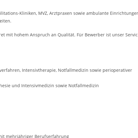
ilitations-Kliniken, MVZ, Arztpraxen sowie ambulante Einrichtunge
eiten.
ret mit hohem Anspruch an Qualität. Für Bewerber ist unser Servi
erfahren, Intensivtherapie, Notfallmedizin sowie perioperativer
thesie und Intensivmedizin sowie Notfallmedizin
 mit mehrjähriger Berufserfahrung