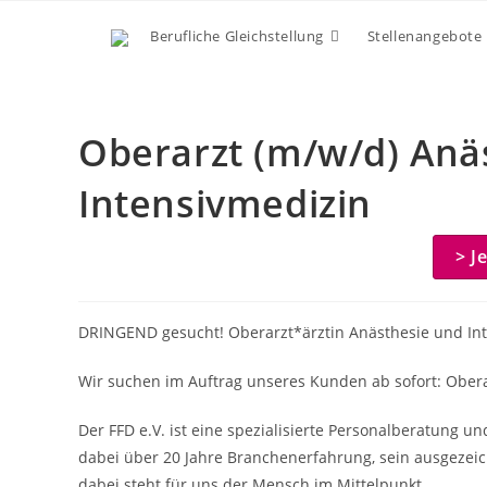
Zum
Berufliche Gleichstellung
Stellenangebote
Inhalt
springen
Oberarzt (m/w/d) Anä
Intensivmedizin
> J
DRINGEND gesucht! Oberarzt*ärztin Anästhesie und In
Wir suchen im Auftrag unseres Kunden ab sofort: Obera
Der FFD e.V. ist eine spezialisierte Personalberatung u
dabei über 20 Jahre Branchenerfahrung, sein ausgezeic
dabei steht für uns der Mensch im Mittelpunkt.