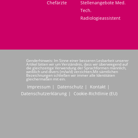
Chefärzte
Stellenangebote Med.
Tech.
Radiologieassistent
Genderhinweis: Im Sinne einer besseren Lesbarkeit unserer
Artikel bitten wir um Verständnis, dass wir überwiegend auf
die gleichzeitige Verwendung der Sprachformen männlich,
weiblich und divers (m/w/d) verzichten.Mit sämtlichen
Bezeichnungen schließen wir immer alle Identitäten
gleichermaßen mit ein.
Impressum
Datenschutz
Kontakt
Datenschutzerklärung
Cookie-Richtlinie (EU)