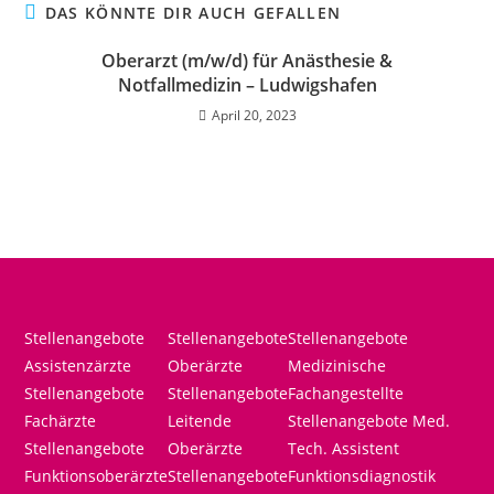
DAS KÖNNTE DIR AUCH GEFALLEN
Oberarzt (m/w/d) für Anästhesie &
Notfallmedizin – Ludwigshafen
April 20, 2023
Stellenangebote
Stellenangebote
Stellenangebote
Assistenzärzte
Oberärzte
Medizinische
Stellenangebote
Stellenangebote
Fachangestellte
Fachärzte
Leitende
Stellenangebote Med.
Stellenangebote
Oberärzte
Tech. Assistent
Funktionsoberärzte
Stellenangebote
Funktionsdiagnostik