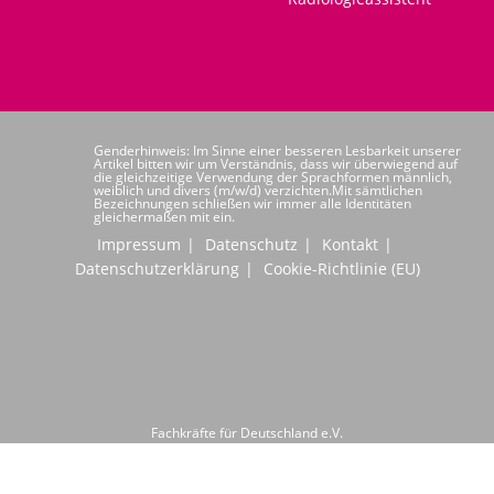
Genderhinweis: Im Sinne einer besseren Lesbarkeit unserer
Artikel bitten wir um Verständnis, dass wir überwiegend auf
die gleichzeitige Verwendung der Sprachformen männlich,
weiblich und divers (m/w/d) verzichten.Mit sämtlichen
Bezeichnungen schließen wir immer alle Identitäten
gleichermaßen mit ein.
Impressum
Datenschutz
Kontakt
Datenschutzerklärung
Cookie-Richtlinie (EU)
Fachkräfte für Deutschland e.V.
Hochwaldstraße 24
66954 Pirmasens
Telefon: +49 6331 6080020