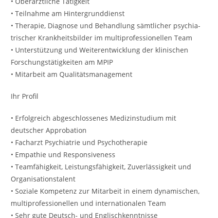
• Oberärztliche Tätig­keit
• Teilnahme am Hintergrund­dienst
• Therapie, Diagnose und Behandlung sämt­licher psychia­
trischer Krankheits­bilder im multi­professionellen Team
• Unterstützung und Weiter­entwicklung der klinischen
Forschungs­tätigkeiten am MPIP
• Mitarbeit am Qualitäts­management
Ihr Profil
• Erfolgreich abgeschlossenes Medizinstudium mit
deutscher Approbation
• Facharzt Psychiatrie und Psychotherapie
• Empathie und Responsiveness
• Teamfähigkeit, Leistungsfähigkeit, Zuverlässigkeit und
Organisationstalent
• Soziale Kompetenz zur Mitarbeit in einem dynamischen,
multi­professionellen und inter­nationalen Team
• Sehr gute Deutsch- und Englischkenntnisse