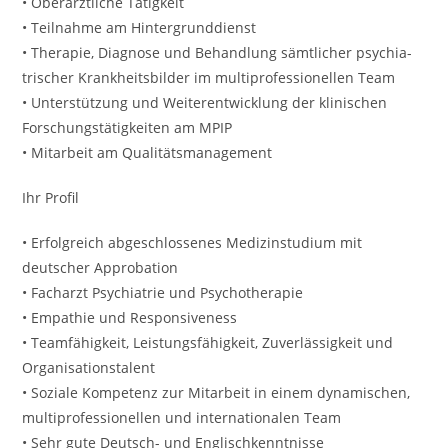
• Oberärztliche Tätig­keit
• Teilnahme am Hintergrund­dienst
• Therapie, Diagnose und Behandlung sämt­licher psychia­
trischer Krankheits­bilder im multi­professionellen Team
• Unterstützung und Weiter­entwicklung der klinischen
Forschungs­tätigkeiten am MPIP
• Mitarbeit am Qualitäts­management
Ihr Profil
• Erfolgreich abgeschlossenes Medizinstudium mit
deutscher Approbation
• Facharzt Psychiatrie und Psychotherapie
• Empathie und Responsiveness
• Teamfähigkeit, Leistungsfähigkeit, Zuverlässigkeit und
Organisationstalent
• Soziale Kompetenz zur Mitarbeit in einem dynamischen,
multi­professionellen und inter­nationalen Team
• Sehr gute Deutsch- und Englischkenntnisse