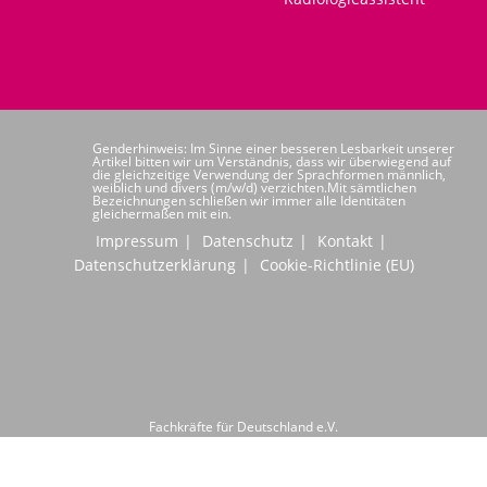
Genderhinweis: Im Sinne einer besseren Lesbarkeit unserer
Artikel bitten wir um Verständnis, dass wir überwiegend auf
die gleichzeitige Verwendung der Sprachformen männlich,
weiblich und divers (m/w/d) verzichten.Mit sämtlichen
Bezeichnungen schließen wir immer alle Identitäten
gleichermaßen mit ein.
Impressum
Datenschutz
Kontakt
Datenschutzerklärung
Cookie-Richtlinie (EU)
Fachkräfte für Deutschland e.V.
Hochwaldstraße 24
66954 Pirmasens
Telefon: +49 6331 6080020