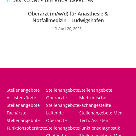
DAS KÖNNTE DIR AUCH GEFALLEN
Oberarzt (m/w/d) für Anästhesie &
Notfallmedizin – Ludwigshafen
April 20, 2023
Stellenangebote
Stellenangebote
Stellenangebote
Assistenzärzte
Oberärzte
Medizinische
Stellenangebote
Stellenangebote
Fachangestellte
Fachärzte
Leitende
Stellenangebote Med.
Stellenangebote
Oberärzte
Tech. Assistent
Funktionsoberärzte
Stellenangebote
Funktionsdiagnostik
Chefärzte
Stellenangebote Med.