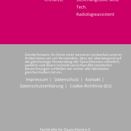
Tech.
Radiologieassistent
Genderhinweis: Im Sinne einer besseren Lesbarkeit unserer
Artikel bitten wir um Verständnis, dass wir überwiegend auf
die gleichzeitige Verwendung der Sprachformen männlich,
weiblich und divers (m/w/d) verzichten.Mit sämtlichen
Bezeichnungen schließen wir immer alle Identitäten
gleichermaßen mit ein.
Impressum
Datenschutz
Kontakt
Datenschutzerklärung
Cookie-Richtlinie (EU)
Fachkräfte für Deutschland e.V.