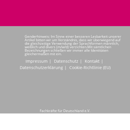
Genderhinweis: Im Sinne einer besseren Lesbarkeit unserer
Artikel bitten wir um Verständnis, dass wir überwiegend auf
die gleichzeitige Verwendung der Sprachformen männlich,
weiblich und divers (m/w/d) verzichten.Mit sämtlichen
Bezeichnungen schließen wir immer alle Identitäten
gleichermaßen mit ein.
Impressum
Datenschutz
Kontakt
Datenschutzerklärung
Cookie-Richtlinie (EU)
Fachkräfte für Deutschland e.V.
Hochwaldstraße 24
66954 Pirmasens
Telefon: +49 6331 6080020
info@ffd-deutschland.de