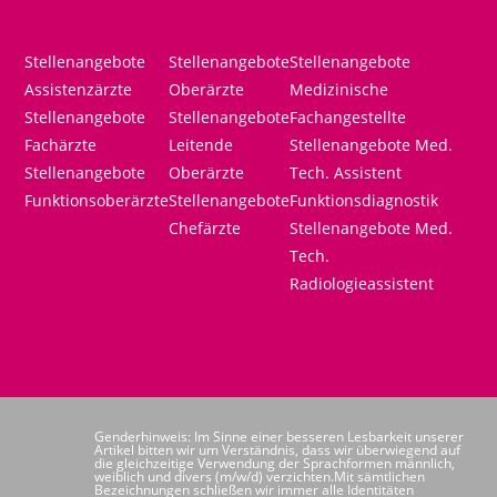
Stellenangebote
Stellenangebote
Stellenangebote
Assistenzärzte
Oberärzte
Medizinische
Stellenangebote
Stellenangebote
Fachangestellte
Fachärzte
Leitende
Stellenangebote Med.
Stellenangebote
Oberärzte
Tech. Assistent
Funktionsoberärzte
Stellenangebote
Funktionsdiagnostik
Chefärzte
Stellenangebote Med.
Tech.
Radiologieassistent
Genderhinweis: Im Sinne einer besseren Lesbarkeit unserer
Artikel bitten wir um Verständnis, dass wir überwiegend auf
die gleichzeitige Verwendung der Sprachformen männlich,
weiblich und divers (m/w/d) verzichten.Mit sämtlichen
Bezeichnungen schließen wir immer alle Identitäten